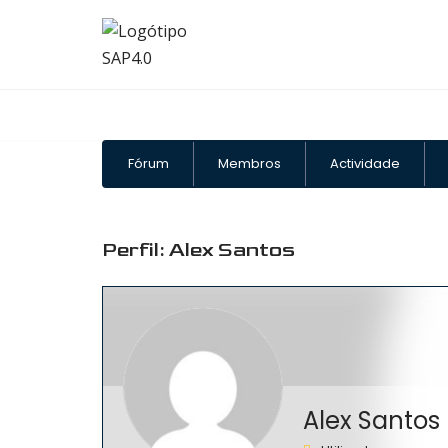
Avançar
para
o
conteúdo
Fórum
Membros
Actividade
Fórum
Perfil: Alex Santos
Perfil: Alex Santos
Alex Santos